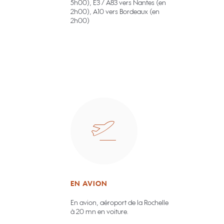
5h00), E3 / A83 vers Nantes (en
2h00), A10 vers Bordeaux (en
2h00)
EN AVION
En avion, aéroport de la Rochelle
à 20 mn en voiture.