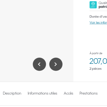
Quali
patr
Durée d‘usuf
Voir les info
À partir de
207,
2 pièces
Description
Informations utiles
Accès
Prestations