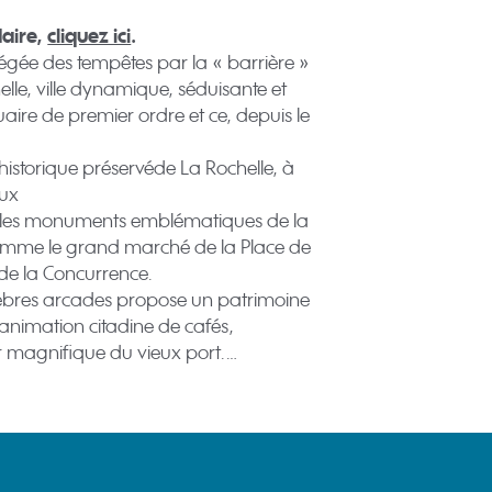
daire,
cliquez ici
.
tégée des tempêtes par la « barrière »
elle, ville dynamique, séduisante et
uaire de premier ordre et ce, depuis le
historique préservéde La Rochelle, à
eux
tous les monuments emblématiques de la
ut comme le grand marché de la Place de
de la Concurrence.
célèbres arcades propose un patrimoine
e animation citadine de cafés,
r magnifique du vieux port.…