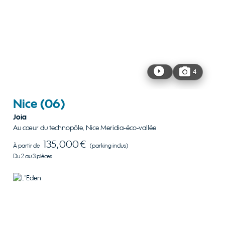
4
Nice
(06)
Joia
Au cœur du technopôle, Nice Meridia-éco-vallée
135,000 €
À partir de
(parking inclus)
Du 2 au 3 pièces