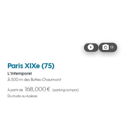
13
Paris XIXe
(75)
L'Intemporel
À 500 m des Buttes-Chaumont
168,000 €
À partir de
(parking compris)
Du studio au 4 pièces