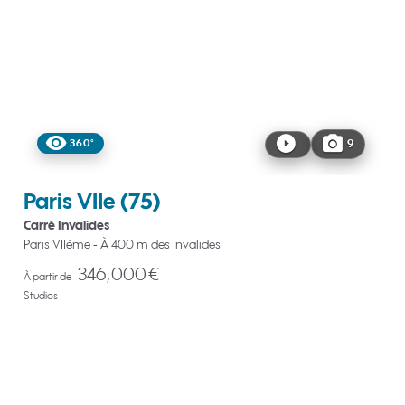
360°
9
Paris VIIe
(75)
Carré Invalides
Paris VIIème - À 400 m des Invalides
346,000 €
À partir de
Studios