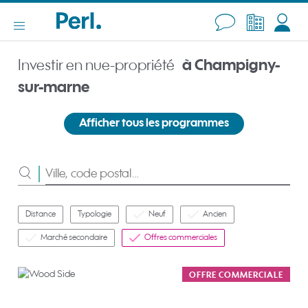
Investir en nue-propriété
à Champigny-
sur-marne
Afficher tous les programmes
Rechercher
Distance
Typologie
Neuf
Ancien
Marché secondaire
Offres commerciales
OFFRE COMMERCIALE