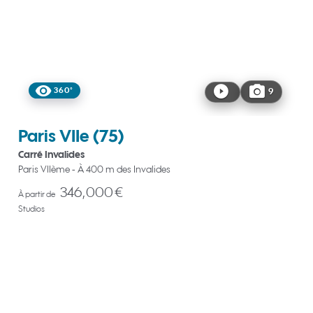
360°
9
Paris VIIe
(75)
Carré Invalides
Paris VIIème - À 400 m des Invalides
346,000 €
À partir de
Studios