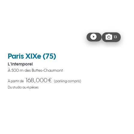
13
Paris XIXe
(75)
L'Intemporel
À 500 m des Buttes-Chaumont
168,000 €
À partir de
(parking compris)
Du studio au 4 pièces