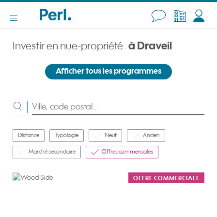
Investir en nue-propriété
à Draveil
Afficher tous les programmes
Rechercher
Distance
Typologie
Neuf
Ancien
Marché secondaire
Offres commerciales
OFFRE COMMERCIALE