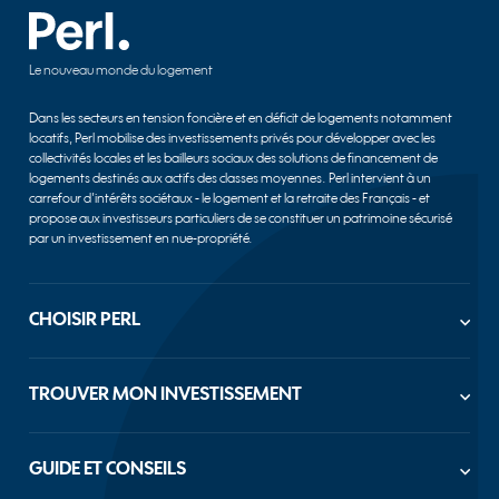
Le nouveau monde du logement
Dans les secteurs en tension foncière et en déficit de logements notamment
locatifs, Perl mobilise des investissements privés pour développer avec les
collectivités locales et les bailleurs sociaux des solutions de financement de
logements destinés aux actifs des classes moyennes. Perl intervient à un
carrefour d’intérêts sociétaux - le logement et la retraite des Français - et
propose aux investisseurs particuliers de se constituer un patrimoine sécurisé
par un investissement en nue-propriété.
CHOISIR PERL
Société à mission
Notre savoir-faire
TROUVER MON INVESTISSEMENT
Nos engagements
Découvrez nos réalisations
Découvrir toutes nos offres
Gouvernance
Achat nue-propriété Paris
Dates et Chiffres clés
GUIDE ET CONSEILS
Achat nue-propriété Marseille
Notre maillage territorial
Achat nue-propriété Lyon