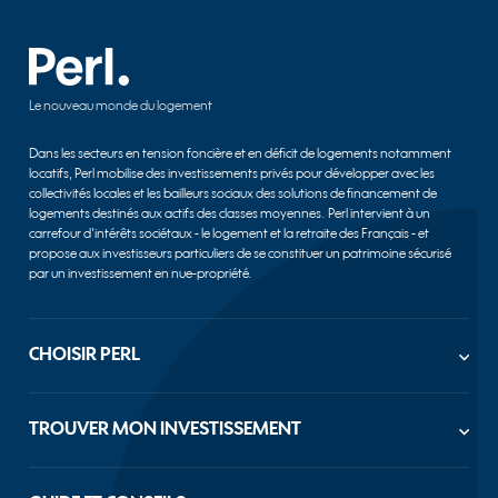
Le nouveau monde du logement
Dans les secteurs en tension foncière et en déficit de logements notamment
locatifs, Perl mobilise des investissements privés pour développer avec les
collectivités locales et les bailleurs sociaux des solutions de financement de
logements destinés aux actifs des classes moyennes. Perl intervient à un
carrefour d’intérêts sociétaux - le logement et la retraite des Français - et
propose aux investisseurs particuliers de se constituer un patrimoine sécurisé
par un investissement en nue-propriété.
CHOISIR PERL
Société à mission
Notre savoir-faire
TROUVER MON INVESTISSEMENT
Nos engagements
Découvrez nos réalisations
Découvrir toutes nos offres
Gouvernance
Achat nue-propriété Paris
Dates et Chiffres clés