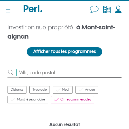
Investir en nue-propriété
à Mont-saint-
aignan
Afficher tous les programmes
Rechercher
Distance
Typologie
Neuf
Ancien
Marché secondaire
Offres commerciales
Aucun résultat