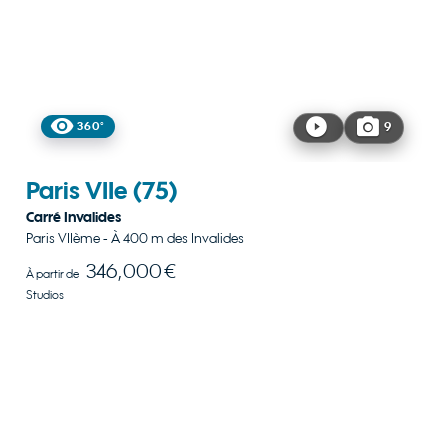
360°
9
Paris VIIe
(75)
Carré Invalides
Paris VIIème - À 400 m des Invalides
346,000 €
À partir de
Studios