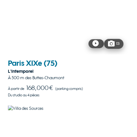
13
Paris XIXe
(75)
L'Intemporel
À 500 m des Buttes-Chaumont
168,000 €
À partir de
(parking compris)
Du studio au 4 pièces