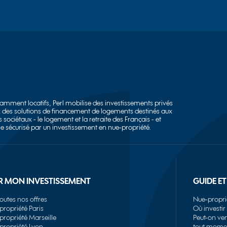
tamment locatifs, Perl mobilise des investissements privés
iaux des solutions de financement de logements destinés aux
 sociétaux - le logement et la retraite des Français - et
ne sécurisé par un investissement en nue-propriété.
R MON INVESTISSEMENT
GUIDE ET
outes nos offres
Nue-proprié
propriété Paris
Où investir
propriété Marseille
Peut-on ve
propriété Lyon
tout mome