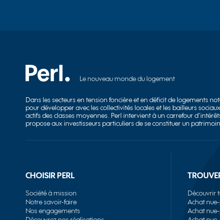
Le nouveau monde du logement
Dans les secteurs en tension foncière et en déficit de logements no
pour développer avec les collectivités locales et les bailleurs soc
actifs des classes moyennes. Perl intervient à un carrefour d’intérêts
propose aux investisseurs particuliers de se constituer un patrimoi
CHOISIR PERL
TROUVE
Société à mission
Découvrir t
Notre savoir-faire
Achat nue-
Nos engagements
Achat nue-
Découvrez nos réalisations
Achat nue-