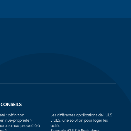
 CONSEILS
té : définition
Les différentes applications de l'ULS
 en nue-propriété ?
L'ULS, une solution pour loger les
ndre sa nue-propriété à
actifs
nt ?
Exemple d'ULS à Paris dans